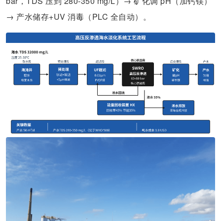
bar，TDS 压到 280-350 mg/L）→ 矿化调 pH（加钙镁）
→ 产水储存+UV 消毒（PLC 全自动）。