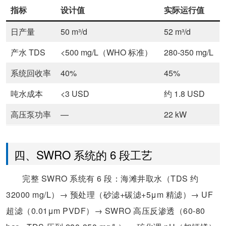
指标
设计值
实际运行值
日产量
50 m³/d
52 m³/d
产水 TDS
<500 mg/L（WHO 标准）
280-350 mg/L
系统回收率
40%
45%
吨水成本
<3 USD
约 1.8 USD
高压泵功率
—
22 kW
四、SWRO 系统的 6 段工艺
完整 SWRO 系统有 6 段：海滩井取水（TDS 约
32000 mg/L）→ 预处理（砂滤+碳滤+5μm 精滤）→ UF
超滤（0.01μm PVDF）→ SWRO 高压反渗透（60-80