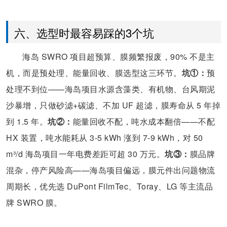
六、选型时最容易踩的3个坑
海岛 SWRO 项目超预算、膜频繁报废，90% 不是主
机，而是预处理、能量回收、膜选型这三环节。
坑①：
预
处理不到位——海岛项目水源含藻类、有机物、台风期泥
沙暴增，只做砂滤+碳滤、不加 UF 超滤，膜寿命从 5 年掉
到 1.5 年。
坑②：
能量回收不配，吨水成本翻倍——不配
HX 装置，吨水能耗从 3-5 kWh 涨到 7-9 kWh，对 50
m³/d 海岛项目一年电费差距可超 30 万元。
坑③：
膜品牌
混杂，停产风险高——海岛项目偏远，膜元件出问题物流
周期长，优先选 DuPont FilmTec、Toray、LG 等主流品
牌 SWRO 膜。