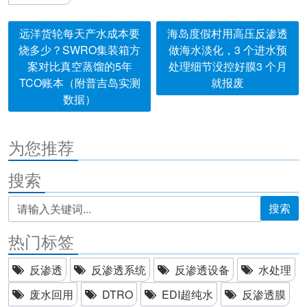
远洋货轮每天产水成本要
海岛度假村用高压反渗透
烧多少？SWRO集装箱方
做海水淡化，3 个进水预
案对比真空蒸馏的5年
处理细节没控好膜3 个月
TCO账本（附普吉岛实测
就报废
数据）
为您推荐
搜索
搜索
热门标签
反渗透
反渗透系统
反渗透设备
水处理
废水回用
DTRO
EDI超纯水
反渗透膜