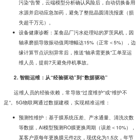
污染”告警，云端模型分析确认风险后，自动切换备用
水源并启动应急加药，避免了整批晶圆清洗报废（损
失超千万元）。
​设备健康诊断​：某食品厂污水处理站的罗茨风机，因
轴承磨损导致振动值周增幅达15%（正常＜5%），边
缘计算节点识别异常后，推送“轴承需更换”工单至运
维人员，提前7天避免停机事故。
2. 智能运维：从“经验驱动”到“数据驱动”
运维人员的经验依赖，常导致“过度维护”或“维护不
足”。5G物联网通过数据建模，实现精准运维：
​预测性维护​：基于膜系统压差、产水通量、清洗次数
等数据，AI模型预测RO膜更换周期（误差＜10%），
某客户原每年更换膜元件2次，现优化为1.5次，年节