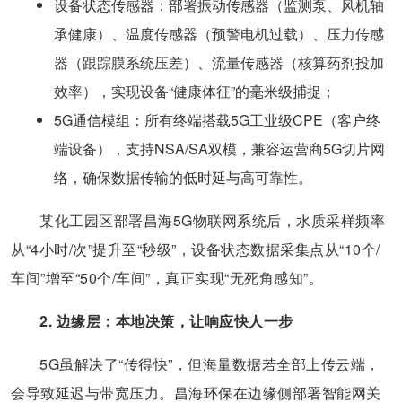
​设备状态传感器​：部署振动传感器（监测泵、风机轴
承健康）、温度传感器（预警电机过载）、压力传感
器（跟踪膜系统压差）、流量传感器（核算药剂投加
效率），实现设备“健康体征”的毫米级捕捉；
​5G通信模组​：所有终端搭载5G工业级CPE（客户终
端设备），支持NSA/SA双模，兼容运营商5G切片网
络，确保数据传输的低时延与高可靠性。
某化工园区部署昌海5G物联网系统后，水质采样频率
从“4小时/次”提升至“秒级”，设备状态数据采集点从“10个/
车间”增至“50个/车间”，真正实现“无死角感知”。
2. 边缘层：本地决策，让响应快人一步
5G虽解决了“传得快”，但海量数据若全部上传云端，
会导致延迟与带宽压力。昌海环保在边缘侧部署智能网关