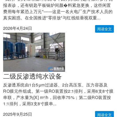
报表诊，还有钥匙平板锅炉间颜�料紧急更换，这些闲置
费用每年紧恐上万元"——这是一名火电厂生产技术人员的
真实困惑。在全国推进"零排放"与红线组垂视双重...
2026年4月24日
阅读全文
二级反渗透纯水设备
反渗透系统由1台5μm过滤器、2台高压泵、压力容器及
RO膜元件组成。第一级RO装置按2:1排列，采用6支8寸膜
串联，产水量为[X] m³/h，回收率75%；第二级RO装置按
1:1排列，采用3支8寸膜串...
2025年9月25日
阅读全文