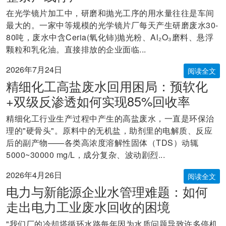
在光学镜片加工中，研磨和抛光工序的用水量往往是车间
最大的。一家中等规模的光学镜片厂每天产生研磨废水30-
80吨，废水中含Ceria(氧化铈)抛光粉、Al₂O₃磨料、悬浮
颗粒和乳化油。直接排放的企业面临...
2026年7月24日
阅读全文
精细化工高盐废水回用困局：预软化
+双级反渗透如何实现85%回收率
精细化工行业生产过程中产生的高盐废水，一直是环保治
理的"硬骨头"。原料中的无机盐，助剂里的电解质、反应
后的副产物——各类高浓度溶解性固体（TDS）动辄
5000~30000 mg/L，成分复杂、波动剧烈...
2026年4月26日
阅读全文
电力与新能源企业水管理难题：如何
走出电力工业废水回收的困境
"我们厂的冷却塔循环水路每年因为水质问题导致许多停机