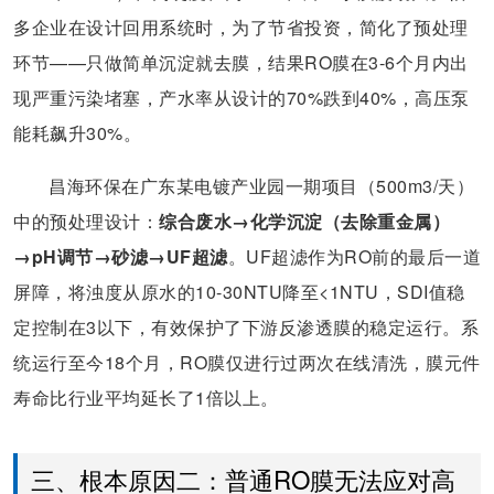
多企业在设计回用系统时，为了节省投资，简化了预处理
环节——只做简单沉淀就去膜，结果RO膜在3-6个月内出
现严重污染堵塞，产水率从设计的70%跌到40%，高压泵
能耗飙升30%。
昌海环保在广东某电镀产业园一期项目（500m3/天）
中的预处理设计：
综合废水→化学沉淀（去除重金属）
→pH调节→砂滤→UF超滤
。UF超滤作为RO前的最后一道
屏障，将浊度从原水的10-30NTU降至<1NTU，SDI值稳
定控制在3以下，有效保护了下游反渗透膜的稳定运行。系
统运行至今18个月，RO膜仅进行过两次在线清洗，膜元件
寿命比行业平均延长了1倍以上。
三、根本原因二：普通RO膜无法应对高