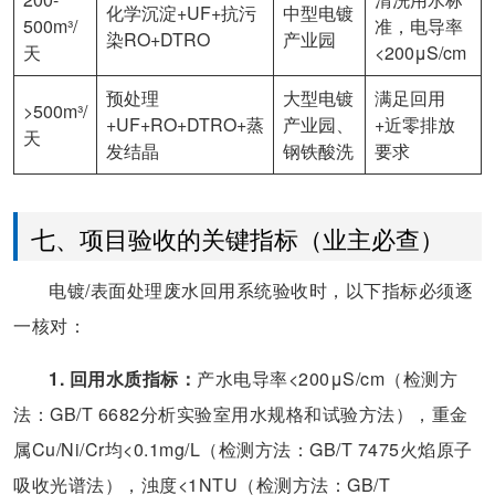
化学沉淀+UF+抗污
中型电镀
500m³/
准，电导率
染RO+DTRO
产业园
天
<200μS/cm
预处理
大型电镀
满足回用
>500m³/
+UF+RO+DTRO+蒸
产业园、
+近零排放
天
发结晶
钢铁酸洗
要求
七、项目验收的关键指标（业主必查）
电镀/表面处理废水回用系统验收时，以下指标必须逐
一核对：
1. 回用水质指标：
产水电导率<200μS/cm（检测方
法：GB/T 6682分析实验室用水规格和试验方法），重金
属Cu/Ni/Cr均<0.1mg/L（检测方法：GB/T 7475火焰原子
吸收光谱法），浊度<1NTU（检测方法：GB/T