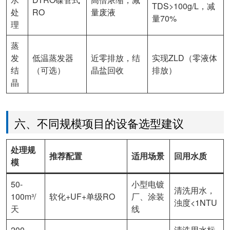
TDS>100g/L，减
处
RO
量废液
量70%
理
蒸
发
低温蒸发器
近零排放，结
实现ZLD（零液体
结
（可选）
晶盐回收
排放）
晶
六、不同规模项目的设备选型建议
处理规
推荐配置
适用场景
回用水质
模
50-
小型电镀
清洗用水，
100m³/
软化+UF+单级RO
厂、涂装
浊度<1NTU
天
线
200-
清洗用水标