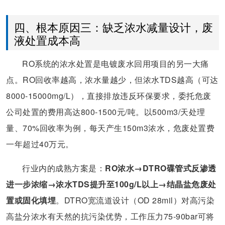
四、根本原因三：缺乏浓水减量设计，废
液处置成本高
RO系统的浓水处置是电镀废水回用项目的另一大痛
点。RO回收率越高，浓水量越少，但浓水TDS越高（可达
8000-15000mg/L），直接排放违反环保要求，委托危废
公司处置的费用高达800-1500元/吨。以500m3/天处理
量、70%回收率为例，每天产生150m3浓水，危废处置费
一年超过40万元。
行业内的成熟方案是：
RO浓水→DTRO碟管式反渗透
进一步浓缩→浓水TDS提升至100g/L以上→结晶盐危废处
置或固化填埋
。DTRO宽流道设计（OD 28mil）对高污染
高盐分浓水有天然的抗污染优势，工作压力75-90bar可将