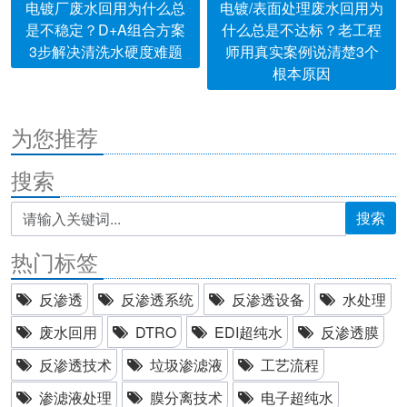
电镀厂废水回用为什么总
电镀/表面处理废水回用为
是不稳定？D+A组合方案
什么总是不达标？老工程
3步解决清洗水硬度难题
师用真实案例说清楚3个
根本原因
为您推荐
搜索
搜索
热门标签
反渗透
反渗透系统
反渗透设备
水处理
废水回用
DTRO
EDI超纯水
反渗透膜
反渗透技术
垃圾渗滤液
工艺流程
渗滤液处理
膜分离技术
电子超纯水