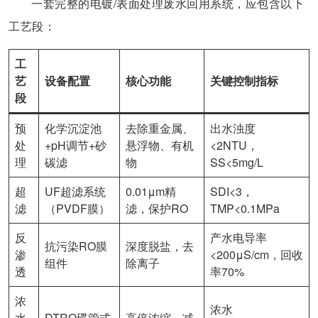
一套完整的电镀/表面处理废水回用系统，应包含以下
工艺段：
工
艺
设备配置
核心功能
关键控制指标
段
预
化学沉淀池
去除重金属、
出水浊度
处
+pH调节+砂
悬浮物、有机
<2NTU，
理
碳滤
物
SS<5mg/L
超
UF超滤系统
0.01μm精
SDI<3，
滤
（PVDF膜）
滤，保护RO
TMP<0.1MPa
反
产水电导率
抗污染RO膜
深度脱盐，去
渗
<200μS/cm，回收
组件
除离子
透
率70%
浓
浓水
水
DTRO碟管式
高倍浓缩，减